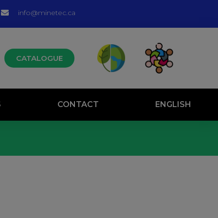
info@minetec.ca
CATALOGUE
S
CONTACT
ENGLISH