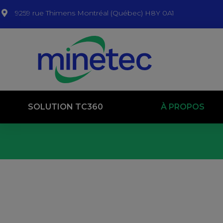
9259 rue Thimens Montréal (Québec) H8Y 0A1
SOLUTION TC360
À PROPOS