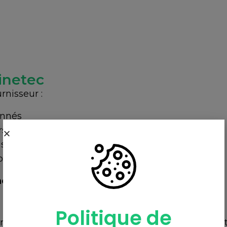
inetec
rnisseur :
onnés
s pair
is
ps
e expertise qui assure votre succès.
Politique de
s acteurs de l’industrie électrique. D’abord petit