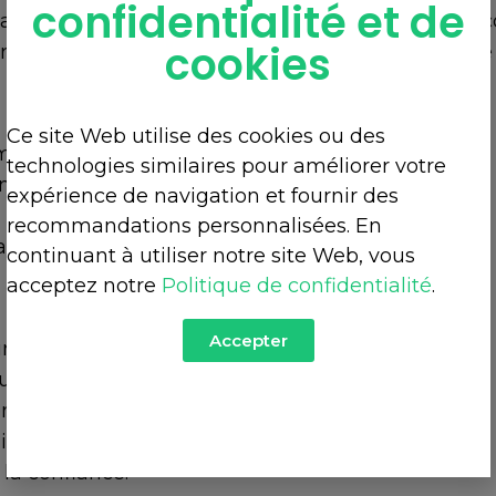
confidentialité et de
ance reconnu mondialement. Aujourd’hui, nous c
cookies
r mesure, répondant aux plus hauts standards de qu
Ce site Web utilise des cookies ou des
moins)
technologies similaires pour améliorer votre
r mesure
expérience de navigation et fournir des
recommandations personnalisées. En
tion via nos filiales
continuant à utiliser notre site Web, vous
acceptez notre
Politique de confidentialité
.
Accepter
s à l’affût des meilleures pratiques.
ueur à chaque étape.
ntraide pour réussir ensemble.
s.
 la confiance.