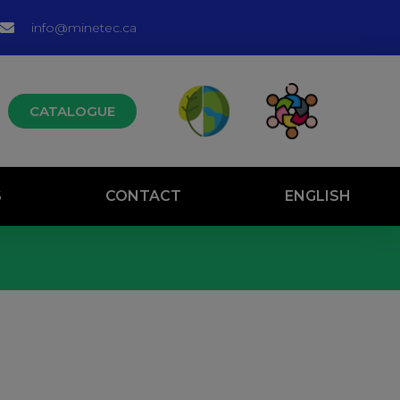
info@minetec.ca
CATALOGUE
S
CONTACT
ENGLISH