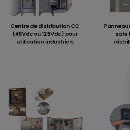
Centre de distribution CC
Panneaux 
(48Vdc ou 125Vdc) pour
safe 
utilisation industriels
distri
Pan
Zéro®
Centre de distribution
2
CC (48Vdc ou 125Vdc)
pour utilisation
distri
industriels
Entièreme
Le panneau à disjoncteur principal
certifiés
offre 48 positions à 250 V CC, pour
vigueur,
des courants de 100 à 800 A et de
le rac
2 à 80 circuits, avec des fils 1Ø, 3 W.
disjonc
L’alimentation secondaire à cosses
bornes
principales comprend des
caniveaux 