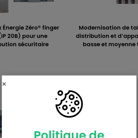
Énergie Zéro® finger
Modernisation de ta
(IP 20B) pour une
distribution et d’appa
bution sécuritaire
basse et moyenne 
neaux Énergie
Modernisatio
 finger safe (IP
tableaux d
distribution
0B) pour une
d’appareillag
bution sécuritaire
basse et moy
tensions
nt assemblés en usine et
 conformes aux normes en
Pour prolonger la durée 
 nos panneaux permettent
votre équipement, il est
cordement de tous les
teurs existants sur des
de maîtriser les coûts l
 IP20 situées dans des
Politique de
infrastructure vieillissa
latéraux. Il est également
vous accompagnons d