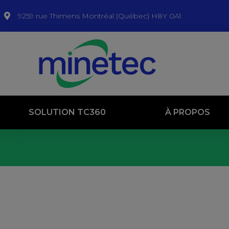
9259 rue Thimens Montréal (Québec) H8Y 0A1
SOLUTION TC360
À PROPOS