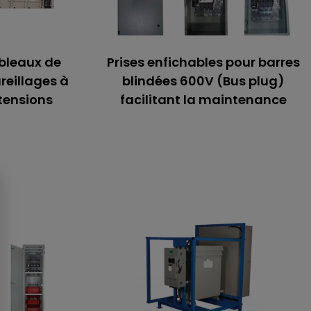
bleaux de
Prises enfichables pour barres
reillages à
blindées 600V (Bus plug)
tensions
facilitant la maintenance
n de
Prises enfichables
e
pour barres blindées
 et
600V (Bus plug)
es à
facilitant la
enne
maintenance
Parmi les options disponibles, nous
de vie de
offrons des sectionneurs à fusibles
 essentiel
ou à disjoncteurs, une fenêtre
iés à une
thermographique, des connexions
nte. Nous
sur mesure, ainsi qu’une capacité de
ans la