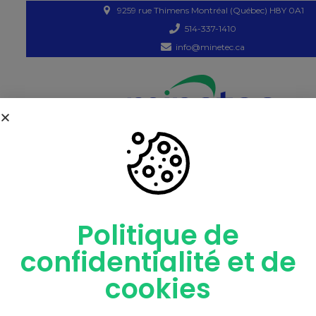
9259 rue Thimens Montréal (Québec) H8Y 0A1
514-337-1410
info@minetec.ca
INFOLETTRE
CATALOGU
Politique de
confidentialité et de
cookies