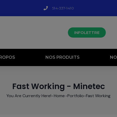
514-337-1410
INFOLETTRE
PROPOS
NOS PRODUITS
NO
Fast Working - Minetec
You Are Currently Here!-
Home
-
Portfolio
-
Fast Working