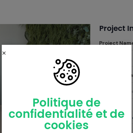
Project 
Project Name
Client:
Nazrul
Complete Da
Skill:
Photosh
Politique de
confidentialité et de
cookies