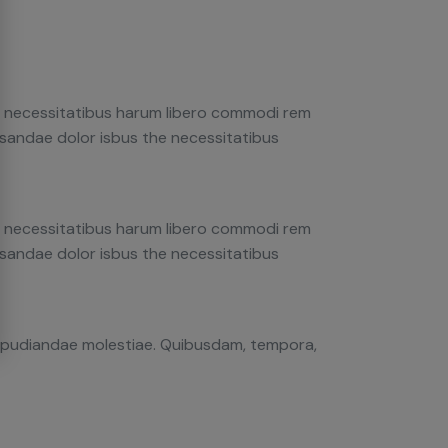
ro necessitatibus harum libero commodi rem
cusandae dolor isbus the necessitatibus
ro necessitatibus harum libero commodi rem
cusandae dolor isbus the necessitatibus
 repudiandae molestiae. Quibusdam, tempora,