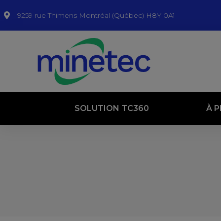
9259 rue Thimens Montréal (Québec) H8Y 0A1
SOLUTION TC360
À 