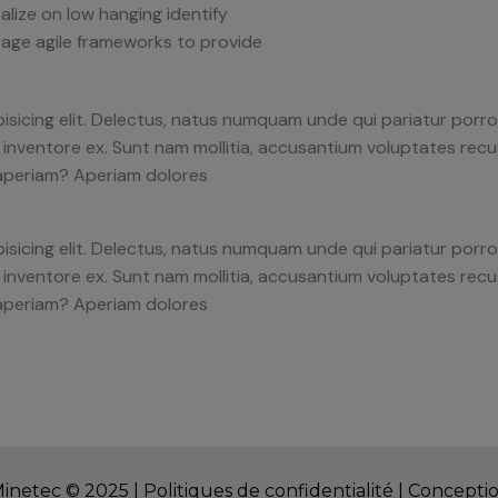
alize on low hanging identify
age agile frameworks to provide
isicing elit. Delectus, natus numquam unde qui pariatur por
em inventore ex. Sunt nam mollitia, accusantium voluptates re
 aperiam? Aperiam dolores
isicing elit. Delectus, natus numquam unde qui pariatur por
em inventore ex. Sunt nam mollitia, accusantium voluptates re
 aperiam? Aperiam dolores
 Minetec © 2025 |
Politiques de confidentialité
|
Conceptio