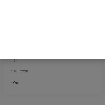
L
M
M
J
V
S
D
1
2
3
4
5
6
7
8
9
10
11
12
13
14
15
16
17
18
19
20
21
22
23
24
25
26
27
28
29
30
31
AOÛT 2026
« Oct