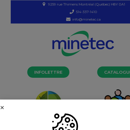
9259 rue Thimens Montréal (Québec) H8Y 0A1
514-337-1410
info@minetec.ca
INFOLETTRE
CATALOGU