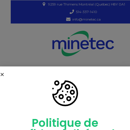
9259 rue Thimens Montréal (Québec) H8Y 0A1
514-337-1410
info@minetec.ca
INFOLETTRE
CATALOGU
Politique de